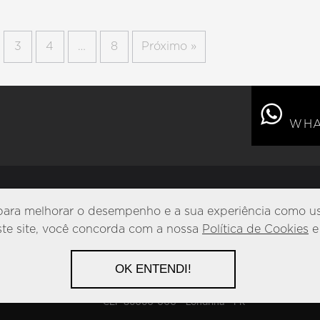
3
4
…
8
Próximo »
WHA
para melhorar o desempenho e a sua experiência como us
Política de Privacidade
este site, você concorda com a nossa
Política de Cookies
OK ENTENDI!
Av. Maringá, 1050 - Jardim Araxá
CEP 86060-000 - Londrina - PR