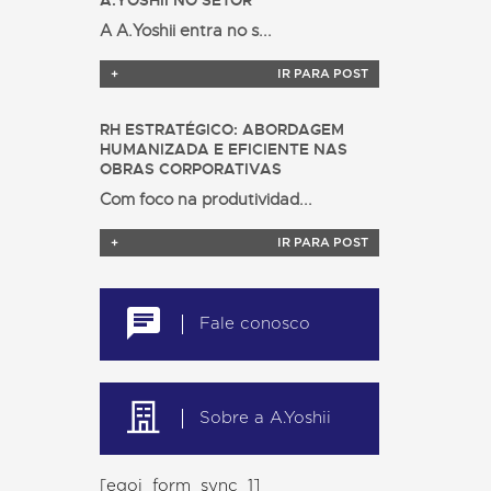
A.YOSHII NO SETOR
A A.Yoshii entra no s...
+
IR PARA POST
RH ESTRATÉGICO: ABORDAGEM
HUMANIZADA E EFICIENTE NAS
OBRAS CORPORATIVAS
Com foco na produtividad...
+
IR PARA POST
Fale conosco
Sobre a A.Yoshii
[egoi_form_sync_1]