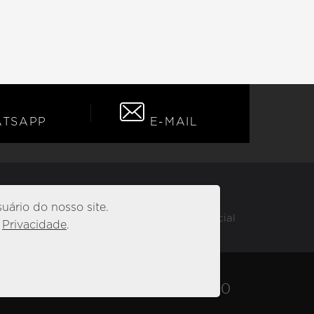
TSAPP
E-MAIL
uário do nosso site.
» Canal Confidencial
e
Privacidade
.
3371 1000
+55
43