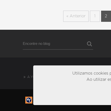
« Anterior
1
2
Utilizamos cookies 
A.YOSHII News
Ao utilizar 
OBRAS
INDUSTRIAIS