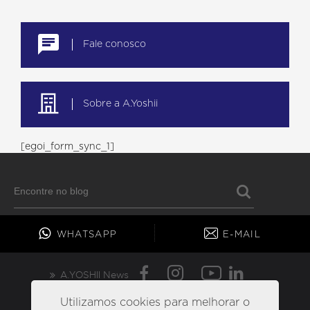
Fale conosco
Sobre a A.Yoshii
[egoi_form_sync_1]
WHATSAPP
E-MAIL
A.YOSHII News
» Canal Confidencial
Utilizamos cookies para melhorar o
Política de Privacidade