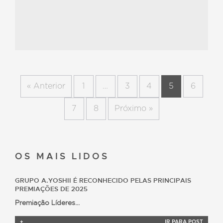
« Anterior
1
…
3
4
5
6
7
8
Próximo »
OS MAIS
LIDOS
GRUPO A.YOSHII É RECONHECIDO PELAS PRINCIPAIS
PREMIAÇÕES DE 2025
Premiação Líderes...
+
IR PARA POST